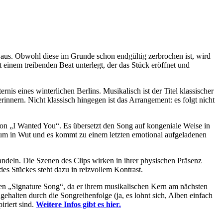
s. Obwohl diese im Grunde schon endgültig zerbrochen ist, wird
 einem treibenden Beat unterlegt, der das Stück eröffnet und
s eines winterlichen Berlins. Musikalisch ist der Titel klassischer
nnern. Nicht klassisch hingegen ist das Arrangement: es folgt nicht
von „I Wanted You“. Es übersetzt den Song auf kongeniale Weise in
t um in Wut und es kommt zu einem letzten emotional aufgeladenen
andeln. Die Szenen des Clips wirken in ihrer physischen Präsenz
s Stückes steht dazu in reizvollem Kontrast.
ren „Signature Song“, da er ihrem musikalischen Kern am nächsten
halten durch die Songreihenfolge (ja, es lohnt sich, Alben einfach
iriert sind.
Weitere Infos gibt es hier.