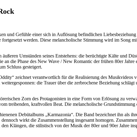
Rock
nd Gefühle einer sich in Auflösung befindlichen Liebesbeziehung au
er fortgesetzt werden. Diese melancholische Stimmung wird im Song mit
ußeren Umständen seines Entstehens: die berüchtigte Kälte und Düsterni
ie an die Phase des New Wave / New Romantic der frühen 80er Jahre eri
um Schluss gesteigert.
ddity“ zeichnet verantwortlich für die Realisierung des Musikvideos 
nd weitergesponnen: die Trauer über die zerbrochene Beziehung schläg
rstörerischen Zorn des Protagonisten in eine Form von Erlösung zu verw
vom treibenden, kraftvollen Beat. Die melancholische Grundstimmung de
rschienenen Debütalbums „Karmazonia“. Die Band bezeichnet ihn als ih
ich, dennoch wirkt die Zusammenstellung insgesamt homogen. Zusammenge
n Klängen, die stilistisch von der Musik der 80er und 90er Jahre insp