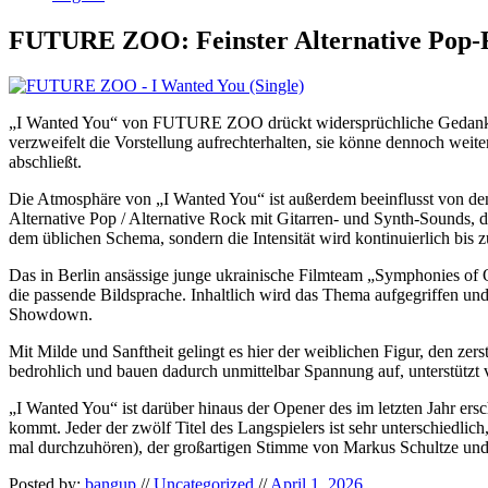
FUTURE ZOO: Feinster Alternative Pop-
„I Wanted You“ von FUTURE ZOO drückt widersprüchliche Gedanken u
verzweifelt die Vorstellung aufrechterhalten, sie könne dennoch weit
abschließt.
Die Atmosphäre von „I Wanted You“ ist außerdem beeinflusst von den ä
Alternative Pop / Alternative Rock mit Gitarren- und Synth-Sounds, d
dem üblichen Schema, sondern die Intensität wird kontinuierlich bis z
Das in Berlin ansässige junge ukrainische Filmteam „Symphonies of O
die passende Bildsprache. Inhaltlich wird das Thema aufgegriffen u
Showdown.
Mit Milde und Sanftheit gelingt es hier der weiblichen Figur, den ze
bedrohlich und bauen dadurch unmittelbar Spannung auf, unterstützt 
„I Wanted You“ ist darüber hinaus der Opener des im letzten Jahr e
kommt. Jeder der zwölf Titel des Langspielers ist sehr unterschiedl
mal durchzuhören), der großartigen Stimme von Markus Schultze und de
Posted by:
bangup
//
Uncategorized
//
April 1, 2026