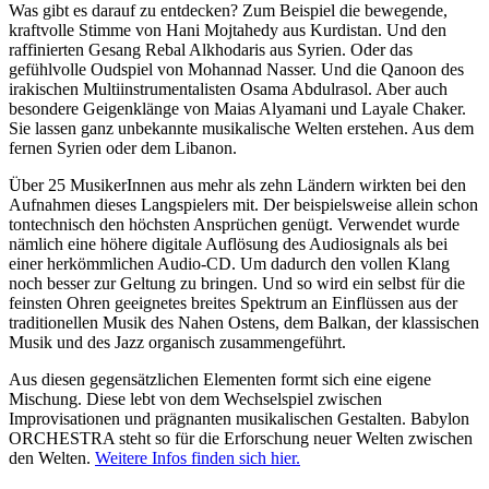
Was gibt es darauf zu entdecken? Zum Beispiel die bewegende,
kraftvolle Stimme von Hani Mojtahedy aus Kurdistan. Und den
raffinierten Gesang Rebal Alkhodaris aus Syrien. Oder das
gefühlvolle Oudspiel von Mohannad Nasser. Und die Qanoon des
irakischen Multiinstrumentalisten Osama Abdulrasol. Aber auch
besondere Geigenklänge von Maias Alyamani und Layale Chaker.
Sie lassen ganz unbekannte musikalische Welten erstehen. Aus dem
fernen Syrien oder dem Libanon.
Über 25 MusikerInnen aus mehr als zehn Ländern wirkten bei den
Aufnahmen dieses Langspielers mit. Der beispielsweise allein schon
tontechnisch den höchsten Ansprüchen genügt. Verwendet wurde
nämlich eine höhere digitale Auflösung des Audiosignals als bei
einer herkömmlichen Audio-CD. Um dadurch den vollen Klang
noch besser zur Geltung zu bringen. Und so wird ein selbst für die
feinsten Ohren geeignetes breites Spektrum an Einflüssen aus der
traditionellen Musik des Nahen Ostens, dem Balkan, der klassischen
Musik und des Jazz organisch zusammengeführt.
Aus diesen gegensätzlichen Elementen formt sich eine eigene
Mischung. Diese lebt von dem Wechselspiel zwischen
Improvisationen und prägnanten musikalischen Gestalten. Babylon
ORCHESTRA steht so für die Erforschung neuer Welten zwischen
den Welten.
Weitere Infos finden sich hier.