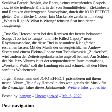
Souldiva Brenda Boykin, die Energie eines mitreißenden Gospels.
Jazz ist die treibende Kraft, in der von Soundtüfteleien, Elektrobeats
und Remixen durchzogenen Stratosphäre, durch die JOJO EFFECT
gleitet. Der britische Crooner Iain Mackenzie zelebriert im Song
„What is Right & What is Wrong“ feinsten Scat inspirierten
Jazzgesang.
„True Sky Heroes“ setzt bei den Remixen der bereits bekannten
Songs „Too hot to Tango“ und „He Killed Capoty“ neue
Rhythmusaspekte, die diese Titel in besondere Klangfarben
erstrahlen lassen. Mit der Musik der unvergleichlichen Andrew
Sisters und einem Elektro-Update von Tschaikowskis „Zuckerfee“,
wird zudem der Zeitreisegedanke schwungvoll bedient. Am Schluss
des Nu Jazz-Albums leitet der temporeduzierte Instrumentalsong
„Weekend Waltz“ soft die Landung ein und schmeichelt den Hörer
sanft ins Wochenende.
Jürgen Kausemann und JOJO EFFECT präsentieren mit ihrem
neuen Album „True Sky Heroes“ nichts weniger als die Musik für
die Zwanziger Jahre dieses Jahrtausends.
Weitere Infos gibt es hier.
Posted by:
bangup
//
Uncategorized
//
Mai 6, 2020
Post navigation